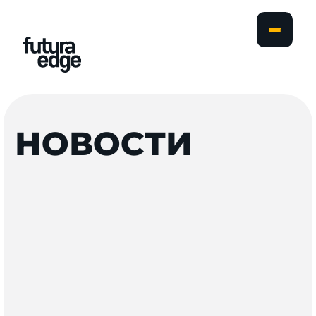
НОВОСТИ
6
Предложения
(
0
)
Публикации в СМИ
(
2
)
Новости
(
2
)
Публикации в СМИ